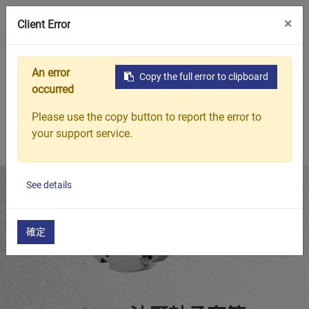
0
×
Client Error
首頁
產品
精選產品
HOH31 油壓軸承套筒
An error
Copy the full error to clipboard
occurred
Please use the copy button to report the error to
your support service.
See details
確定