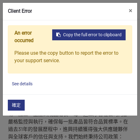
0
×
Client Error
首頁
產品
美規鎖緊墊圈
An error
Copy the full error to clipboard
美規鎖緊墊圈
occurred
Please use the copy button to report the error to
your support service.
進興精工（CHIN SING Precision）生產的鎖緊墊圈系列
產品，包含公制鎖緊墊圈（Metric Lock Washer）與美
制英吋鎖緊墊圈（US Size Inch Lock Washer）兩大類
別，能滿足全球市場多樣化的需求。
See details
為了達到百分之百的客戶滿意度並維持高品質管控，進
確定
興投入了大量資金於高精密製造設備的導入。從原料裁
切、加工、生產到成品組裝，每一道工序皆在公司內部
嚴格監控與執行，確保每一批產品皆符合品質標準。在
過去31年的發展歷程中，進興持續獲得強大供應鏈夥伴
與全球客戶的信任與支持。我們始終秉持公司政策：