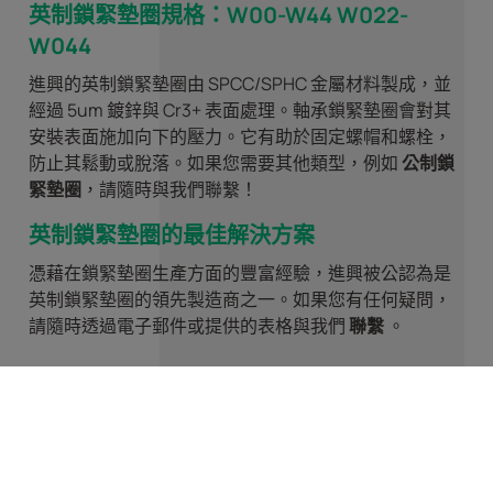
英制鎖緊墊圈規格：W00-W44 W022-
W044
進興的英制鎖緊墊圈由 SPCC/SPHC 金屬材料製成，並
經過 5um 鍍鋅與 Cr3+ 表面處理。軸承鎖緊墊圈會對其
安裝表面施加向下的壓力。它有助於固定螺帽和螺栓，
防止其鬆動或脫落。如果您需要其他類型，例如
公制鎖
緊墊圈
，請隨時與我們聯繫！
英制鎖緊墊圈的最佳解決方案
憑藉在鎖緊墊圈生產方面的豐富經驗，進興被公認為是
英制鎖緊墊圈的領先製造商之一。如果您有任何疑問，
請隨時透過電子郵件或提供的表格與我們
聯繫
。
W-00 美規鎖緊墊圈