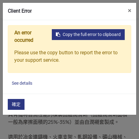
0
×
Client Error
首頁
產品
銅自潤軸承
An error
Copy the full error to clipboard
銅自潤軸承
occurred
Please use the copy button to report the error to
your support service.
產品描述
See details
銅自潤軸承
嵌有固體潤滑劑的黃銅合金襯套是在襯套基體的金屬摩
確定
擦面上開出大小合適、排列整齊的空腔。在型腔中嵌入
具有獨特自潤性能的模製固體潤滑劑（固體潤滑劑面積
一般為摩擦面積的25%-35%）並由自潤襯套製成。
適用於冶金連鑄機、火車支架、軋鋼設備、礦山機械、