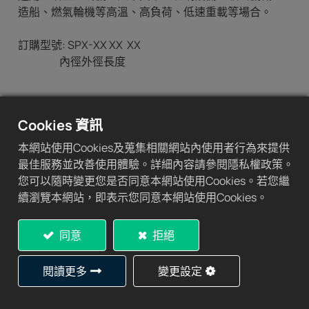
造船、燃氣輪機等高溫、高負荷、低速重載等場合。
訂購型號: SPX-XX XX XX
內徑外徑長度
Cookies 資訊
材料：高力黃銅 + 嵌入石墨固體潤滑劑
本網站使用Cookies及蒐集相關網站內使用者行為來提供
特徵：
最佳服務並改善使用體驗。詳細內容請參閱隱私權政策。
您可以隨時變更您是否同意本網站使用Cookies。若您繼
可長期無油工作。
續瀏覽本網站，即表示您同意本網站使用Cookies。
極高的承載能力，良好的抗磨性和較低的摩擦係
數。
同意
拒絕
特別適用於低速高負荷。
適用於往復、振盪或間歇運動等 難以形成油膜的場
合。
閱讀更多
變更設定
良好的耐化學腐蝕性能。
可在-40℃-+300℃的溫度範圍內使用。