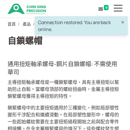
0
×
Connection restored. You are back
首頁
產品
自鎖螺帽
online.
自鎖螺帽
通用扭矩軸承螺母-鋼片自鎖螺帽: 不需使用
華司
主導扭矩軸承螺母是一種鎖緊螺母，具有主導扭矩以幫
助防止自鬆。當螺母頂部的螺紋扭曲時，金屬主導扭矩
鎖緊螺母獲得主導扭矩的特性。
鎖緊螺母中的主要扭矩適用於三種變化，例如局部塑性
變形干涉配合和連續滑動。在局部塑性變形中，螺母的
一些起始螺紋需要在主要扭矩過程開始之前與配合零件
相接觸。在全金屬鎖緊螺母的情況下，這些螺紋發生塑