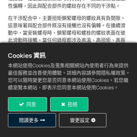
性偏轉，因此與配合部件的螺紋存在不同的干涉點。
在干涉配合中，主要扭矩鎖緊螺母的螺紋具有負間隙。
這意味著與配合部件既沒有接觸也沒有偏轉。在連續滑
動中，當安裝螺母時，鎖緊螺母和螺栓的螺紋表面在彼
此滑動時接觸。當任何過程都涉及高溫、高扭矩、高振
動、腐蝕和抗拉強度時，各行業都依賴全金屬主流鋼片
自鎖螺帽。
Cookies 資訊
本網站使用Cookies及蒐集相關網站內使用者行為來提供
最佳服務並改善使用體驗。詳細內容請參閱隱私權政策。
GUK防鬆螺帽/自鎖螺母: 不需使用華司
您可以隨時變更您是否同意本網站使用Cookies。若您繼
續瀏覽本網站，即表示您同意本網站使用Cookies。
自鎖螺母是一種在振動和扭矩作用下抵抗鬆動的螺母。
彈性止動螺母和通用扭矩螺母屬於特殊類型，其中螺母
同意
拒絕
的某些部分彈性變形以提供鎖定作用。
它們的鎖定作用是由它們最上面的螺紋扭曲產生的，並
閱讀更多
變更設定
且應該能抵抗由衝擊、振動和其他力引起的鬆動。它們
具有獨立的功能，可在配合組件的螺紋之間產生摩擦乾