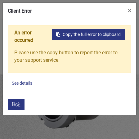
0
×
Client Error
首頁
產品
精選產品
H32 軸承套筒
An error
Copy the full error to clipboard
occurred
Please use the copy button to report the error to
your support service.
See details
確定