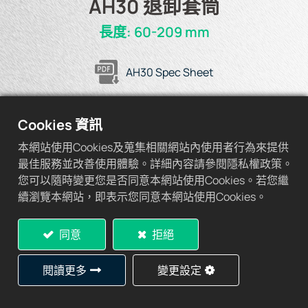
AH30 退卸套筒
長度: 60-209 mm
AH30 Spec Sheet
Cookies 資訊
本網站使用Cookies及蒐集相關網站內使用者行為來提供
加入詢價車
最佳服務並改善使用體驗。詳細內容請參閱隱私權政策。
您可以隨時變更您是否同意本網站使用Cookies。若您繼
續瀏覽本網站，即表示您同意本網站使用Cookies。
同意
拒絕
規格表
閱讀更多
變更設定
1)
2)
d1
L
L
b
Thread
Ap
1
Withdrawal
D1
W