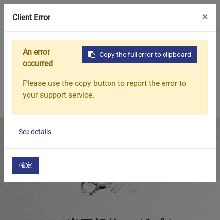
0
×
Client Error
ホーム
製品
米国規格アダプタースリーブ
S-3000 米
An error
Copy the full error to clipboard
occurred
Please use the copy button to report the error to
your support service.
See details
確定