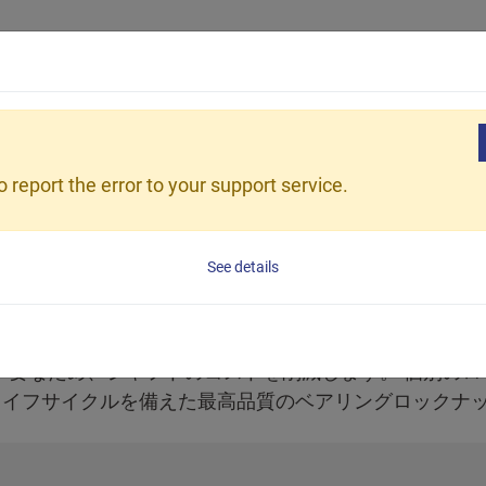
製品
アプリケーション
OEM/ODM
サポー
 report the error to your support service.
フトに配置するために使用されます。 さらに、テーパ
See details
アリングを引き出しスリーブから取り外したりするため
るためにも頻繁に使用されます。
不要なため、シャフトのコストを削減します。 個別の
のあるライフサイクルを備えた最高品質のベアリングロック