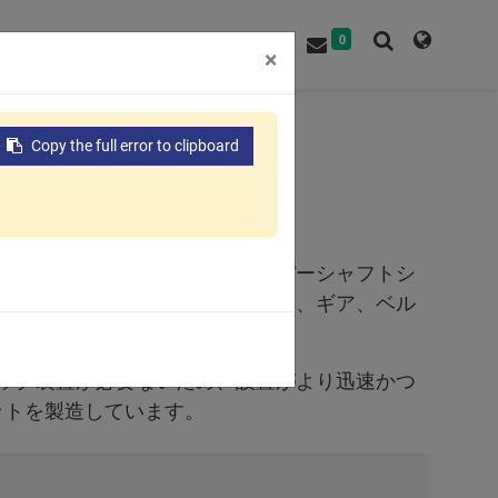
0
ト
会社概要
お問い合わせ
×
Copy the full error to clipboard
ーボアを備えたベアリングをテーパーシャフトシ
に使用できます。 ロックナットは、ギア、ベル
ロック装置が必要ないため、設置がより迅速かつ
ナットを製造しています。