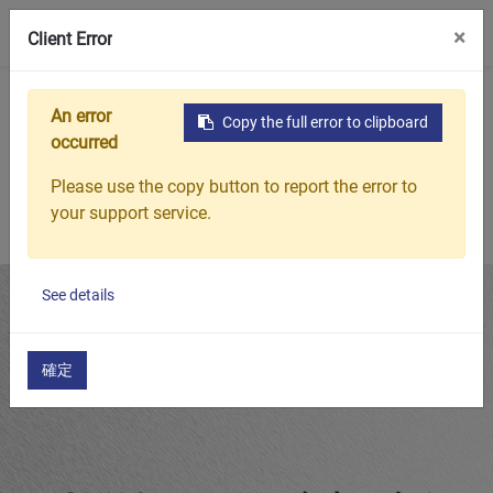
0
×
Client Error
ホーム
製品
おすすめ商品
GUK セルフロックナット ¹
An error
Copy the full error to clipboard
occurred
Please use the copy button to report the error to
your support service.
See details
確定