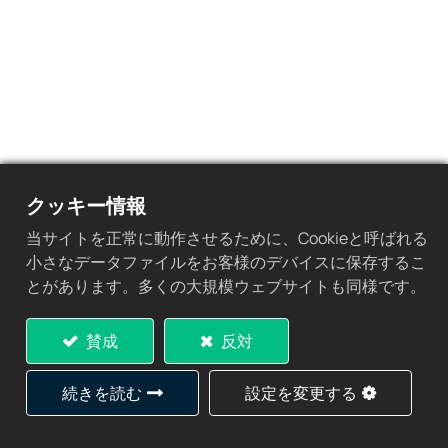
クッキー情報
当サイトを正常に動作させるために、Cookieと呼ばれる
小さなデータファイルをお客様のデバイスに保存するこ
次を読む
とがあります。多くの大規模ウェブサイトも同様です。
2025/4/9-2025/4/11 製造ワールド 2025
賛成
反対
続きを読む
設定を変更する
図面・サンプル、またはアイ